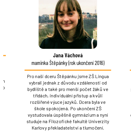
Jana Váchová
u
maminka Štěpánky (rok ukončení 2016)
ě
Pro naši dceru Štěpánku jsme ZŠ Lingua
ách
vybrali jednak z důvodu vzdálenosti od
ího
bydliště a také pro menší počet žáků ve
ky
třídách, individuální přístup a kvůli
m
rozšířené výuce jazyků. Dcera byla ve
škole spokojená. Po ukončení ZŠ
vystudovala úspěšně gymnázium a nyní
en
studuje na Filozofické fakultě Univerzity
Karlovy překladatelství a tlumočení.