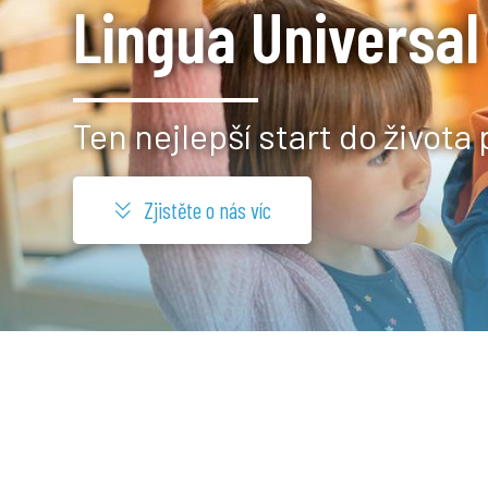
Lingua Universal
Ten nejlepší start do života 
Zjistěte o nás víc