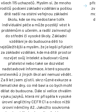
všech 115 uchazečů. Myslím si, že mnoho
přístup a sty
rodičů podcení základní vzdělání a pošlou
zvyklá. Nejv
dítě radši na státní veřejnou základní
mojí nejlepš
školu, kde se mu nedostane tolik
dala spous
individuální péče a může později vést k
nových j
problémům s učením, a radši zainvestují
do střední či vysoké školy. Základní
vzdělání je do budoucna dětí to
nejdůležitější a myslím, že je lepší připlatit
za základní vzdělání, kde má dítě prostor
rozvíjet svůj intelekt a budovat různá
přátelství nebo také se dozvídat
nadstavbové informace, které spousta
vrstevníků z jiných škol ani nemusí vědět.
Za 9 let jsem zjistil, skrz různé exkurze a
tematické dny, co mě baví a co bych mohl
dělat do budoucna. Dále si velice chválím
výuku jazyků, která mi přispěla k vysoké
úrovni angličtiny CEFR C1 a o něco nižší
úrovni němčiny A2. Jakožto soukromá