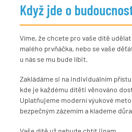
Když jde o budoucnost
Víme, že chcete pro vaše dítě uděl
malého prvňáčka, nebo se vaše děťát
u nás se mu bude líbit.
Zakládáme si na individuálním příst
kde je každému dítěti věnováno dos
Uplatňujeme moderní výukové metod
bezpečným zázemím a klademe důraz 
Vaše dítě už nebude chtít jinam.