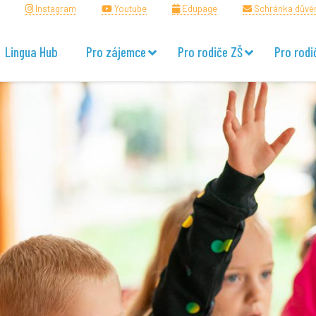
Instagram
Youtube
Edupage
Schránka důvě
Lingua Hub
Pro zájemce
Pro rodiče ZŠ
Pro rodi