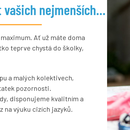
 vašich nejmenších...
at maximum. Ať už máte doma
ko teprve chystá do školky,
upu a malých kolektivech,
tatek pozornosti.
y, disponujeme kvalitním a
na výuku cizích jazyků.