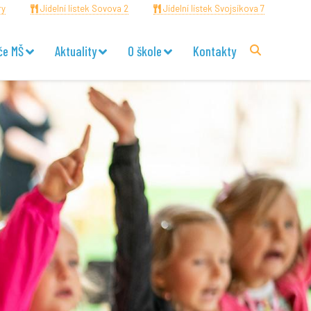
ry
Jídelní lístek Sovova 2
Jídelní lístek Svojsíkova 7
če MŠ
Aktuality
O škole
Kontakty