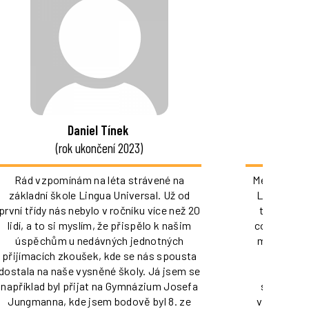
Daniel Tínek
(rok ukončení 2023)
(
Rád vzpomínám na léta strávené na
Mé zkušenos
základní škole Lingua Universal. Už od
Lingua Uni
první třídy nás nebylo v ročníku více než 20
třídě, ně
lidí, a to si myslím, že přispělo k našim
covidu-19.
úspěchům u nedávných jednotných
museli při
přijímacích zkoušek, kde se nás spousta
začátku 
dostala na naše vysněné školy. Já jsem se
Market,
například byl přijat na Gymnázium Josefa
seznámila
Jungmanna, kde jsem bodově byl 8. ze
velice nadc