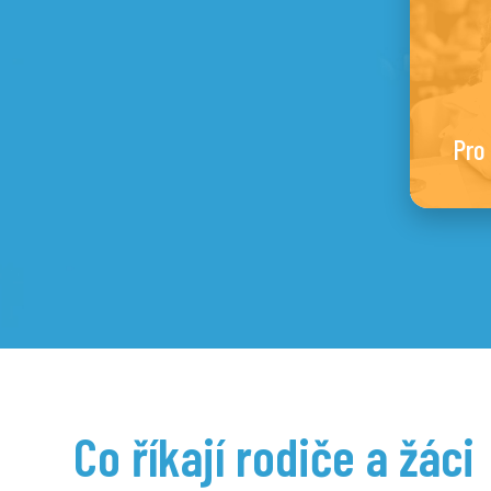
Pro
Co říkají rodiče a žáci