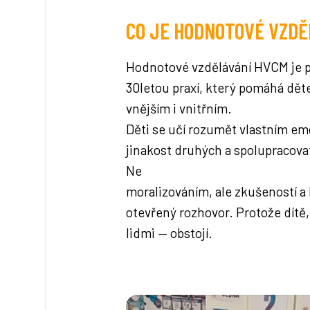
CO JE HODNOTOVÉ VZDĚ
Hodnotové vzdělávání HVCM je pe
30letou praxí, který pomáhá dět
vnějším i vnitřním.
Děti se učí rozumět vlastním e
jinakost druhých a spolupracova
Ne
moralizováním, ale zkušeností 
otevřený rozhovor. Protože dítě, kt
lidmi — obstojí.