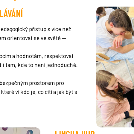
LÁVÁNÍ
dagogický přístup s více než
em orientovat se ve světě —
mocím a hodnotám, respektovat
t i tam, kde to není jednoduché.
a bezpečným prostorem pro
eré ví kdo je, co cítí a jak být s