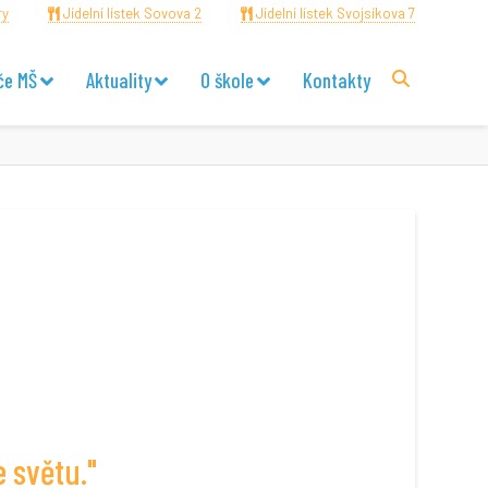
ry
Jídelní lístek Sovova 2
Jídelní lístek Svojsíkova 7
če MŠ
Aktuality
O škole
Kontakty
e světu."