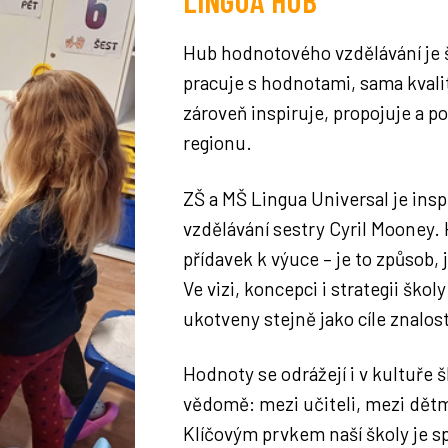
LINGUA HUB
Hub hodnotového vzdělávání je š
pracuje s hodnotami, sama kvali
zároveň inspiruje, propojuje a p
regionu.
ZŠ a MŠ Lingua Universal je ins
vzdělávání sestry Cyril Mooney.
přídavek k výuce – je to způsob,
Ve vizi, koncepci i strategii ško
ukotveny stejně jako cíle znalos
Hodnoty se odrážejí i v kultuře 
vědomě: mezi učiteli, mezi dětm
Klíčovým prvkem naší školy je s