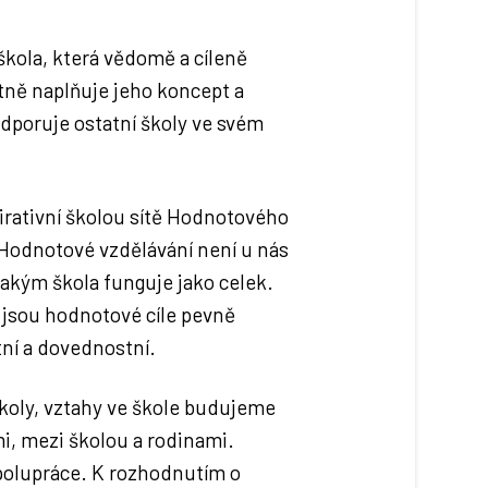
kola, která vědomě a cíleně
tně naplňuje jeho koncept a
odporuje ostatní školy ve svém
pirativní školou sítě Hodnotového
 Hodnotové vzdělávání není u nás
 jakým škola funguje jako celek.
ly jsou hodnotové cíle pevně
tní a dovednostní.
školy, vztahy ve škole budujeme
i, mezi školou a rodinami.
polupráce. K rozhodnutím o