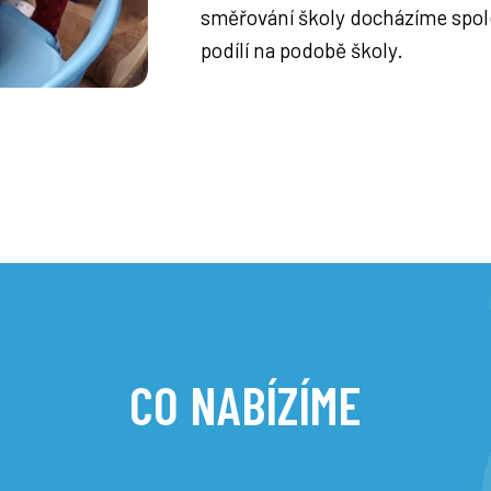
směřování školy docházíme spole
podílí na podobě školy.
CO NABÍZÍME