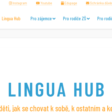
Instagram
Youtube
Edupage
Schránka důvě
Lingua Hub
Pro zájemce
Pro rodiče ZŠ
Pro rodi
LINGUA HUB
ěti, jak se chovat k sobě, k ostatním a k