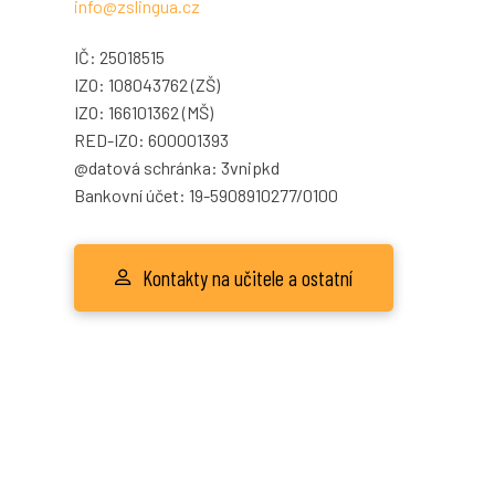
info@zslingua.cz
IČ: 25018515
IZO: 108043762 (ZŠ)
IZO: 166101362 (MŠ)
RED-IZO: 600001393
@datová schránka: 3vnipkd
Bankovní účet: 19-5908910277/0100
Kontakty na učitele a ostatní