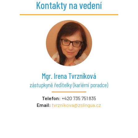
Kontakty na vedení
Mgr. Irena Tvrzníková
zástupkyně ředitelky (kariérní poradce)
Telefon:
+420 735 751 835
Email:
tvrznikova@zslingua.cz