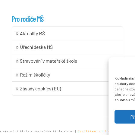
Pro rodiče MŠ
Aktuality MŠ
Úřední deska MŠ
Stravování v mateřské škole
Režim školičky
K ukládání a
soubory cook
Zásady cookies (EU)
personalizo
jako je chov
souhlasu můž
Př
ákladní škola a mateřská škola s.r.o. |
Prohlášení o přístupnosti
| Vy