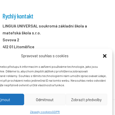
Rychlý kontakt
LINGUA UNIVERSAL soukromá základní škola a
mateřská škola s.r.o.
Sovova 2
412 01 Litoměřice
Spravovat souhlas s cookies
+420 416 733 690
info@zslingua.cz
/nebo přístupu k informacím o zařízení používáme technologie, jako jsou
ie. Děláme to, abychom zlepšili zážitek z prohlížení a zobrazovali
datová schránka: 3vnipkd
vané reklamy. Souhlas s těmito technologiemi nám umožní zpracovávat údaje,
ání při procházení nebo jedinečná ID na tomto webu. Nesouhlas nebo odvolání
e nepříznivě ovlivnit určité vlastnosti a funkce.
ijmout
Odmítnout
Zobrazit předvolby
Zásady cookies
GDPR
tvořila společnost
Než zazvoní, s.r.o.