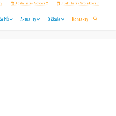
ry
Jídelní lístek Sovova 2
Jídelní lístek Svojsíkova 7
če MŠ
Aktuality
O škole
Kontakty