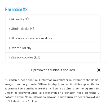
Pro rodiče MŠ
Aktuality MŠ
Úřední deska MŠ
Stravování v mateřské škole
Režim školičky
Zásady cookies (EU)
Spravovat souhlas s cookies
Rychlý kontakt
K ukládání a/nebo přístupu k informacím o zařízení používáme technologie,
LINGUA UNIVERSAL soukromá základní škola a mateřská škola
jako jsou soubory cookie. Děláme to, abychom zlepšili zážitek z prohlížení a
s.r.o.
zobrazovali personalizované reklamy. Souhlas s těmito technologiemi nám
umožní zpracovávat údaje, jako je chování při procházení nebo jedinečná ID
Sovova 2
na tomto webu. Nesouhlas nebo odvolání souhlasu může nepříznivě ovlivnit
412 01 Litoměřice
určité vlastnosti a funkce.