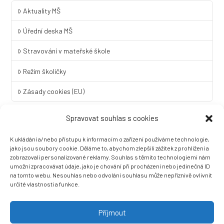
Aktuality MŠ
Úřední deska MŠ
Stravování v mateřské škole
Režim školičky
Zásady cookies (EU)
Spravovat souhlas s cookies
Rychlý kontakt
K ukládání a/nebo přístupu k informacím o zařízení používáme technologie,
LINGUA UNIVERSAL soukromá základní škola a mateřská škola
jako jsou soubory cookie. Děláme to, abychom zlepšili zážitek z prohlížení a
s.r.o.
zobrazovali personalizované reklamy. Souhlas s těmito technologiemi nám
umožní zpracovávat údaje, jako je chování při procházení nebo jedinečná ID
Sovova 2
na tomto webu. Nesouhlas nebo odvolání souhlasu může nepříznivě ovlivnit
412 01 Litoměřice
určité vlastnosti a funkce.
+420 416 733 690
info@zslingua.cz
Přijmout
datová schránka: 3vnipkd