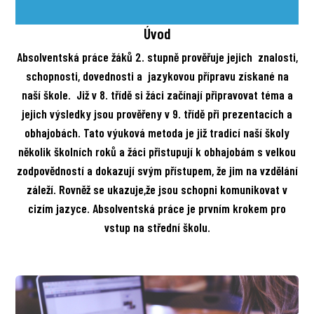
Úvod
Absolventská práce žáků 2. stupně prověřuje jejich znalosti,
schopnosti, dovednosti a jazykovou přípravu získané na
naší škole. Již v 8. třídě si žáci začínají připravovat téma a
jejich výsledky jsou prověřeny v 9. třídě při prezentacích a
obhajobách. Tato výuková metoda je již tradicí naší školy
několik školních roků a žáci přistupují k obhajobám s velkou
zodpovědností a dokazují svým přístupem, že jim na vzdělání
záleží. Rovněž se ukazuje,že jsou schopni komunikovat v
cizím jazyce. Absolventská práce je prvním krokem pro
vstup na střední školu.