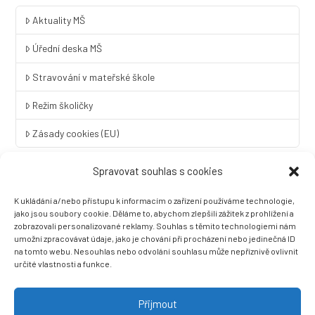
Aktuality MŠ
Úřední deska MŠ
Stravování v mateřské škole
Režim školičky
Zásady cookies (EU)
Spravovat souhlas s cookies
Rychlý kontakt
K ukládání a/nebo přístupu k informacím o zařízení používáme technologie,
LINGUA UNIVERSAL soukromá základní škola a mateřská škola
jako jsou soubory cookie. Děláme to, abychom zlepšili zážitek z prohlížení a
s.r.o.
zobrazovali personalizované reklamy. Souhlas s těmito technologiemi nám
umožní zpracovávat údaje, jako je chování při procházení nebo jedinečná ID
Sovova 2
na tomto webu. Nesouhlas nebo odvolání souhlasu může nepříznivě ovlivnit
412 01 Litoměřice
určité vlastnosti a funkce.
+420 416 733 690
info@zslingua.cz
Přijmout