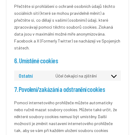
Přečtěte si prohlášení o ochraně osobních údajů těchto
sociálních sítí (které se mohou pravidelně měnit) a
přečtěte si, co dělají s vašimi (osobními) údaji, které
zpracovávají pomocí těchto souborů cookies. Získaná
data jsou v maximální možné míře anonymizována.
Facebook a X (Formerly Twitter) se nacházejí ve Spojených
státech.
6. Umístěné cookies
Ostatní
Účel čekající na zjištění
Consent
to
7. Povolení/zakázání a odstranění cookies
service
ostatní
Pomocí internetového prohlížeče můžete automaticky
nebo ručně mazat soubory cookies. Můžete také určit, že
některé soubory cookies nemusí být umístěny. Další
možností je změnit nastavení internetového prohlížeče
tak, aby se vám při každém uložení souboru cookies