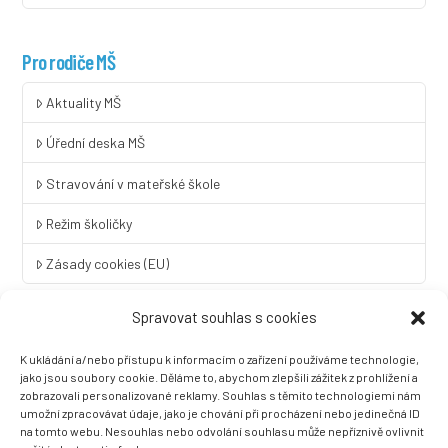
Pro rodiče MŠ
Aktuality MŠ
Úřední deska MŠ
Stravování v mateřské škole
Režim školičky
Zásady cookies (EU)
Spravovat souhlas s cookies
Rychlý kontakt
K ukládání a/nebo přístupu k informacím o zařízení používáme technologie,
LINGUA UNIVERSAL soukromá základní škola a mateřská škola
jako jsou soubory cookie. Děláme to, abychom zlepšili zážitek z prohlížení a
s.r.o.
zobrazovali personalizované reklamy. Souhlas s těmito technologiemi nám
umožní zpracovávat údaje, jako je chování při procházení nebo jedinečná ID
Sovova 2
na tomto webu. Nesouhlas nebo odvolání souhlasu může nepříznivě ovlivnit
412 01 Litoměřice