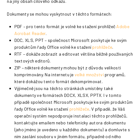
na jiný obsah cílového odkazu.
Dokumenty se mohou vyskytnout v těchto formátech:
PDF – pro tento formát je volně ke stažení prohlížeč
Adobe
Acrobat Reader
.
DOC, XLS, PPT – společnost Microsoft poskytuje ke svým
produktům řady Office volně ke stažení
prohlížeče
.
RTF – dokáže zobrazit a editovat většina běžně používaných
textových editorů.
ZIP – některé dokumenty mohou být z důvodu velikosti
komprimovány. Na internetu je
velké množství
programů,
které dokážou tento formát dekomprimovat.
Výjimečně jsou na těchto stránkách umístěny také
dokumenty ve formátech DOCX, XLSX, PPTX. I v tomto
případě společnost Microsoft poskytuje ke svým produktům
řady Office volně ke stažení
prohlížeče
. V případě, že Váš
operační systém nepodporuje instalaci těchto prohlížečů,
kontaktujte emailem nebo telefonicky autora dokumentu
(jeho jméno je uvedeno u každého dokumentu) a domluvte s
ním zaslání souboru v jiném formátu, případně od něho