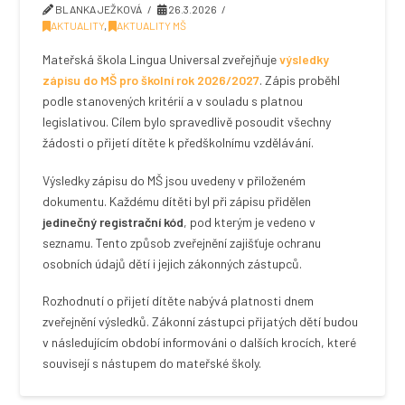
BLANKA JEŽKOVÁ
26.3.2026
AKTUALITY
,
AKTUALITY MŠ
Mateřská škola Lingua Universal zveřejňuje
výsledky
zápisu do MŠ pro školní rok 2026/2027
. Zápis proběhl
podle stanovených kritérií a v souladu s platnou
legislativou. Cílem bylo spravedlivě posoudit všechny
žádosti o přijetí dítěte k předškolnímu vzdělávání.
Výsledky zápisu do MŠ jsou uvedeny v přiloženém
dokumentu. Každému dítěti byl při zápisu přidělen
jedinečný registrační kód
, pod kterým je vedeno v
seznamu. Tento způsob zveřejnění zajišťuje ochranu
osobních údajů dětí i jejich zákonných zástupců.
Rozhodnutí o přijetí dítěte nabývá platnosti dnem
zveřejnění výsledků. Zákonní zástupci přijatých dětí budou
v následujícím období informováni o dalších krocích, které
souvisejí s nástupem do mateřské školy.