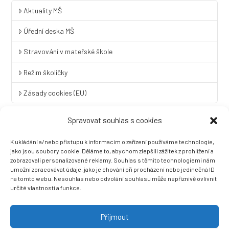
Aktuality MŠ
Úřední deska MŠ
Stravování v mateřské škole
Režim školičky
Zásady cookies (EU)
Spravovat souhlas s cookies
Rychlý kontakt
K ukládání a/nebo přístupu k informacím o zařízení používáme technologie,
LINGUA UNIVERSAL soukromá základní škola a mateřská škola
jako jsou soubory cookie. Děláme to, abychom zlepšili zážitek z prohlížení a
s.r.o.
zobrazovali personalizované reklamy. Souhlas s těmito technologiemi nám
umožní zpracovávat údaje, jako je chování při procházení nebo jedinečná ID
Sovova 2
na tomto webu. Nesouhlas nebo odvolání souhlasu může nepříznivě ovlivnit
412 01 Litoměřice
určité vlastnosti a funkce.
+420 416 733 690
info@zslingua.cz
Přijmout
datová schránka: 3vnipkd