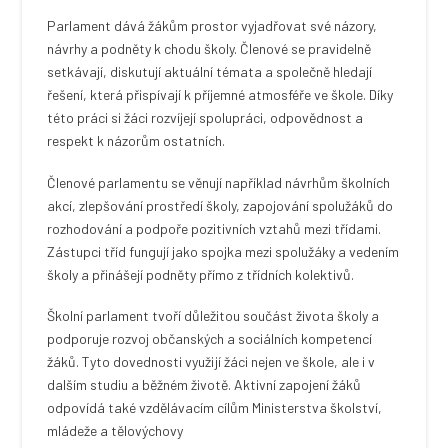
Parlament dává žákům prostor vyjadřovat své názory,
návrhy a podněty k chodu školy. Členové se pravidelně
setkávají, diskutují aktuální témata a společně hledají
řešení, která přispívají k příjemné atmosféře ve škole. Díky
této práci si žáci rozvíjejí spolupráci, odpovědnost a
respekt k názorům ostatních.
Členové parlamentu se věnují například návrhům školních
akcí, zlepšování prostředí školy, zapojování spolužáků do
rozhodování a podpoře pozitivních vztahů mezi třídami.
Zástupci tříd fungují jako spojka mezi spolužáky a vedením
školy a přinášejí podněty přímo z třídních kolektivů.
Školní parlament tvoří důležitou součást života školy a
podporuje rozvoj občanských a sociálních kompetencí
žáků. Tyto dovednosti využijí žáci nejen ve škole, ale i v
dalším studiu a běžném životě. Aktivní zapojení žáků
odpovídá také vzdělávacím cílům Ministerstva školství,
mládeže a tělovýchovy