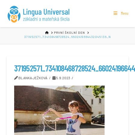
Menu
HOME
PRVNÍ ŠKOLNÍ DEN
371952571_734108468728524_6602419664432045136_N
371952571_734108468728524_6602419664
BLANKA JEŽKOVÁ
5.9.2023