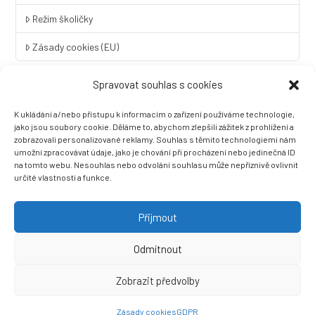
Režim školičky
Zásady cookies (EU)
Spravovat souhlas s cookies
Rychlý kontakt
K ukládání a/nebo přístupu k informacím o zařízení používáme technologie,
LINGUA UNIVERSAL soukromá základní škola a mateřská škola
jako jsou soubory cookie. Děláme to, abychom zlepšili zážitek z prohlížení a
s.r.o.
zobrazovali personalizované reklamy. Souhlas s těmito technologiemi nám
umožní zpracovávat údaje, jako je chování při procházení nebo jedinečná ID
Sovova 2
na tomto webu. Nesouhlas nebo odvolání souhlasu může nepříznivě ovlivnit
412 01 Litoměřice
určité vlastnosti a funkce.
+420 416 733 690
info@zslingua.cz
Přijmout
datová schránka: 3vnipkd
Odmítnout
Zobrazit předvolby
Ⓒ 2022 LINGUA UNIVERSAL soukromá základní škola a mateřská
škola s.r.o. |
Prohlášení o přístupnosti
| Vytvořila společnost
Zásady cookies
GDPR
Než zazvoní, s.r.o.