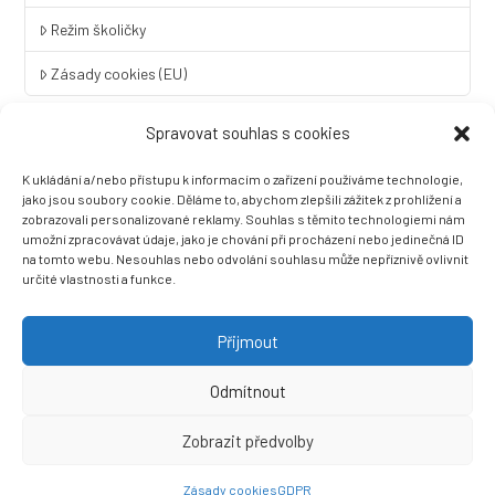
Režim školičky
Zásady cookies (EU)
Spravovat souhlas s cookies
Rychlý kontakt
K ukládání a/nebo přístupu k informacím o zařízení používáme technologie,
LINGUA UNIVERSAL soukromá základní škola a mateřská škola
jako jsou soubory cookie. Děláme to, abychom zlepšili zážitek z prohlížení a
s.r.o.
zobrazovali personalizované reklamy. Souhlas s těmito technologiemi nám
umožní zpracovávat údaje, jako je chování při procházení nebo jedinečná ID
Sovova 2
na tomto webu. Nesouhlas nebo odvolání souhlasu může nepříznivě ovlivnit
412 01 Litoměřice
určité vlastnosti a funkce.
+420 416 733 690
info@zslingua.cz
Přijmout
datová schránka: 3vnipkd
Odmítnout
Zobrazit předvolby
Ⓒ 2022 LINGUA UNIVERSAL soukromá základní škola a mateřská
škola s.r.o. |
Prohlášení o přístupnosti
| Vytvořila společnost
Zásady cookies
GDPR
Než zazvoní, s.r.o.