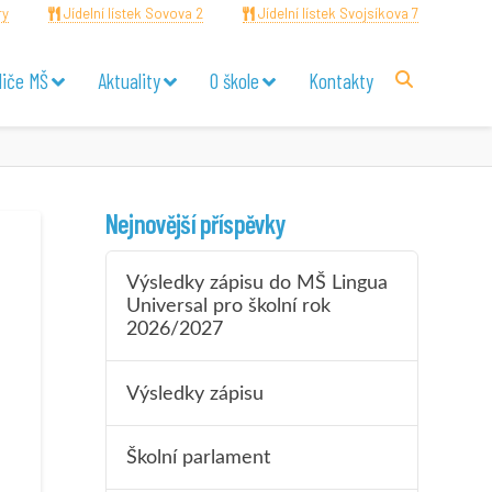
ry
Jídelní lístek Sovova 2
Jídelní lístek Svojsíkova 7
diče MŠ
Aktuality
O škole
Kontakty
Nejnovější příspěvky
Výsledky zápisu do MŠ Lingua
Universal pro školní rok
2026/2027
Výsledky zápisu
Školní parlament