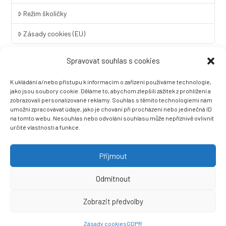
Režim školičky
Zásady cookies (EU)
Spravovat souhlas s cookies
Rychlý kontakt
K ukládání a/nebo přístupu k informacím o zařízení používáme technologie,
LINGUA UNIVERSAL soukromá základní škola a mateřská škola
jako jsou soubory cookie. Děláme to, abychom zlepšili zážitek z prohlížení a
s.r.o.
zobrazovali personalizované reklamy. Souhlas s těmito technologiemi nám
umožní zpracovávat údaje, jako je chování při procházení nebo jedinečná ID
Sovova 2
na tomto webu. Nesouhlas nebo odvolání souhlasu může nepříznivě ovlivnit
412 01 Litoměřice
určité vlastnosti a funkce.
+420 416 733 690
info@zslingua.cz
Přijmout
datová schránka: 3vnipkd
Odmítnout
Zobrazit předvolby
Ⓒ 2022 LINGUA UNIVERSAL soukromá základní škola a mateřská
škola s.r.o. |
Prohlášení o přístupnosti
| Vytvořila společnost
Zásady cookies
GDPR
Než zazvoní, s.r.o.