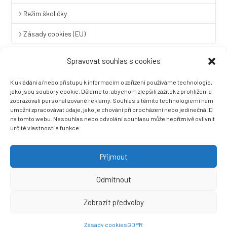
Režim školičky
Zásady cookies (EU)
Spravovat souhlas s cookies
Rychlý kontakt
K ukládání a/nebo přístupu k informacím o zařízení používáme technologie,
LINGUA UNIVERSAL soukromá základní škola a mateřská škola
jako jsou soubory cookie. Děláme to, abychom zlepšili zážitek z prohlížení a
s.r.o.
zobrazovali personalizované reklamy. Souhlas s těmito technologiemi nám
umožní zpracovávat údaje, jako je chování při procházení nebo jedinečná ID
Sovova 2
na tomto webu. Nesouhlas nebo odvolání souhlasu může nepříznivě ovlivnit
412 01 Litoměřice
určité vlastnosti a funkce.
+420 416 733 690
info@zslingua.cz
Přijmout
datová schránka: 3vnipkd
Odmítnout
Zobrazit předvolby
Ⓒ 2022 LINGUA UNIVERSAL soukromá základní škola a mateřská
škola s.r.o. |
Prohlášení o přístupnosti
| Vytvořila společnost
Zásady cookies
GDPR
Než zazvoní, s.r.o.