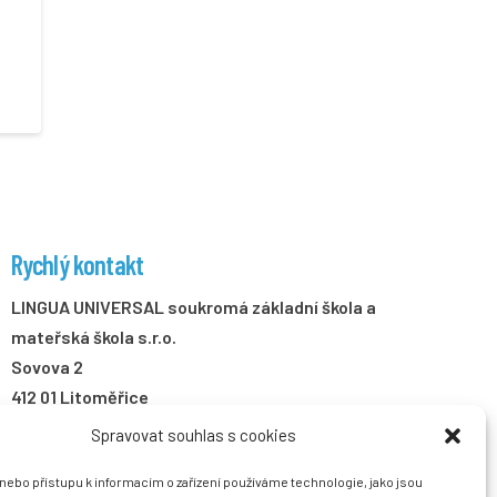
Rychlý kontakt
LINGUA UNIVERSAL soukromá základní škola a
mateřská škola s.r.o.
Sovova 2
412 01 Litoměřice
Spravovat souhlas s cookies
+420 416 733 690
info@zslingua.cz
/nebo přístupu k informacím o zařízení používáme technologie, jako jsou