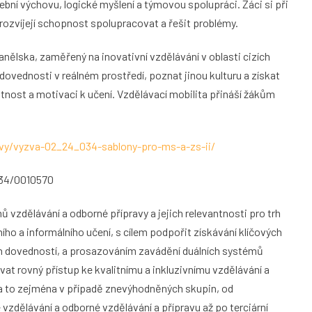
ní výchovu, logické myšlení a týmovou spolupráci. Žáci si při
rozvíjejí schopnost spolupracovat a řešit problémy.
anělska, zaměřený na inovativní vzdělávání v oblasti cizích
dovednosti v reálném prostředí, poznat jinou kulturu a získat
tnost a motivaci k učení. Vzdělávací mobilita přináší žákům
zvy/vyzva-02_24_034-sablony-pro-ms-a-zs-ii/
_034/0010570
mů vzdělávání a odborné přípravy a jejich relevantnosti pro trh
ho a informálního učení, s cílem podpořit získávání klíčových
ch dovedností, a prosazováním zavádění duálních systémů
at rovný přístup ke kvalitnímu a inkluzivnímu vzdělávání a
 a to zejména v případě znevýhodněných skupin, od
vzdělávání a odborné vzdělávání a přípravu až po terciární