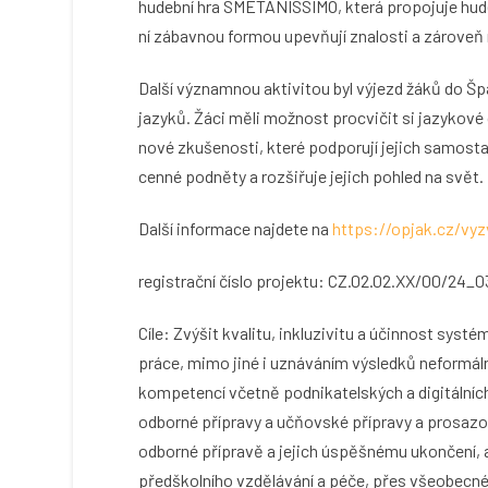
hudební hra SMETANISSIMO, která propojuje hudeb
ní zábavnou formou upevňují znalosti a zároveň 
Další významnou aktivitou byl výjezd žáků do Šp
jazyků. Žáci měli možnost procvičit si jazykové 
nové zkušenosti, které podporují jejich samosta
cenné podněty a rozšiřuje jejich pohled na svět.
Další informace najdete na
https://opjak.cz/vy
registrační číslo projektu: CZ.02.02.XX/00/24
Cíle: Zvýšit kvalitu, inkluzivitu a účinnost systé
práce, mimo jiné i uznáváním výsledků neformální
kompetencí včetně podnikatelských a digitální
odborné přípravy a učňovské přípravy a prosazov
odborné přípravě a jejich úspěšnému ukončení,
předškolního vzdělávání a péče, přes všeobecné 