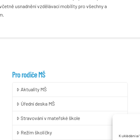
 včetně usnadnění vzdělávací mobility pro všechny a
m.
Pro rodiče MŠ
Aktuality MŠ
Úřední deska MŠ
Stravování v mateřské škole
Režim školičky
K ukládání a