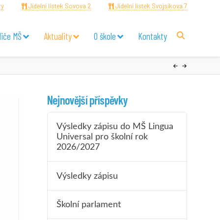
ry
Jídelní lístek Sovova 2
Jídelní lístek Svojsíkova 7
diče MŠ
Aktuality
O škole
Kontakty
Nejnovější příspěvky
Výsledky zápisu do MŠ Lingua
Universal pro školní rok
2026/2027
Výsledky zápisu
Školní parlament