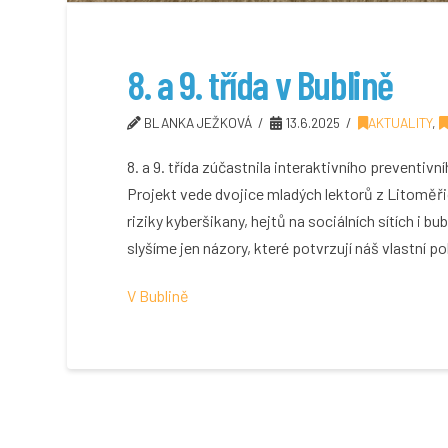
8. a 9. třída v Bublině
BLANKA JEŽKOVÁ
13.6.2025
AKTUALITY
,
8. a 9. třída zúčastnila interaktivního preventiv
Projekt vede dvojice mladých lektorů z Litoměři
riziky kyberšikany, hejtů na sociálních sítích i b
slyšíme jen názory, které potvrzují náš vlastní po
V Bublině