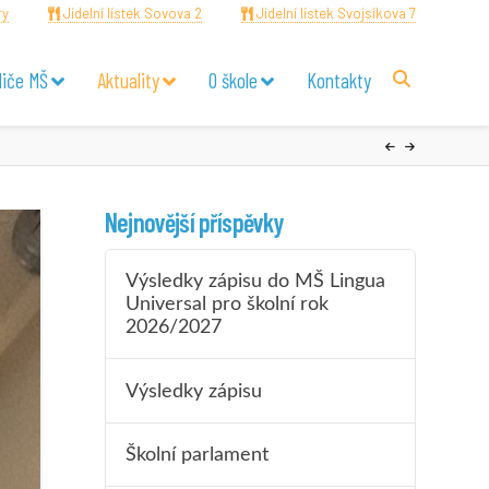
ry
Jídelní lístek Sovova 2
Jídelní lístek Svojsíkova 7
diče MŠ
Aktuality
O škole
Kontakty
Nejnovější příspěvky
Výsledky zápisu do MŠ Lingua
Universal pro školní rok
2026/2027
Výsledky zápisu
Školní parlament