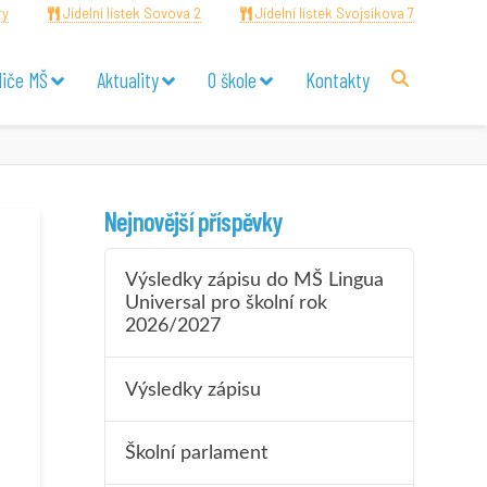
ry
Jídelní lístek Sovova 2
Jídelní lístek Svojsíkova 7
diče MŠ
Aktuality
O škole
Kontakty
Nejnovější příspěvky
Výsledky zápisu do MŠ Lingua
Universal pro školní rok
2026/2027
Výsledky zápisu
Školní parlament