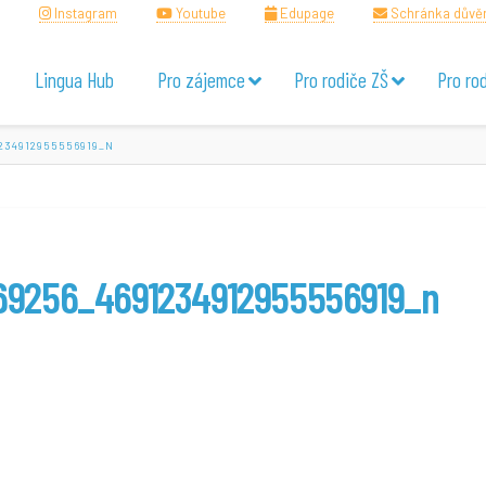
Instagram
Youtube
Edupage
Schránka důvě
Lingua Hub
Pro zájemce
Pro rodiče ZŠ
Pro ro
234912955556919_N
69256_4691234912955556919_n