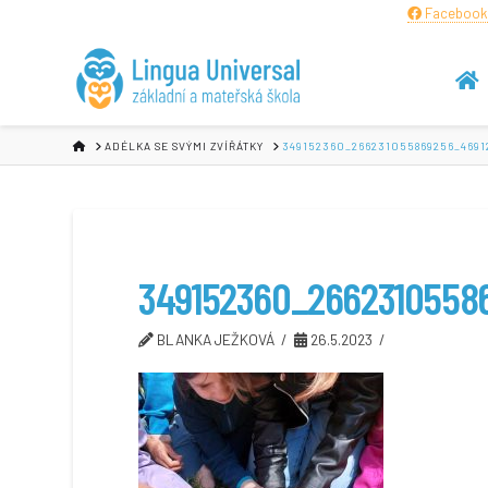
Facebook
HOME
ADÉLKA SE SVÝMI ZVÍŘÁTKY
349152360_266231055869256_4691
349152360_2662310558
BLANKA JEŽKOVÁ
26.5.2023