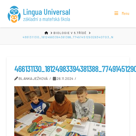
Menu
HOME
BIOLOGIE V 6.TŘÍDĚ
466131130_18124983394381388_7749145129028340703_N
466131130_18124983394381388_7749145129
BLANKA JEŽKOVÁ
26.11.2024