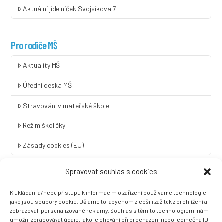
Aktuální jídelníček Svojsíkova 7
Pro rodiče MŠ
Aktuality MŠ
Úřední deska MŠ
Stravování v mateřské škole
Režim školičky
Zásady cookies (EU)
Spravovat souhlas s cookies
Rychlý kontakt
K ukládání a/nebo přístupu k informacím o zařízení používáme technologie,
LINGUA UNIVERSAL soukromá základní škola a mateřská škola
jako jsou soubory cookie. Děláme to, abychom zlepšili zážitek z prohlížení a
s.r.o.
zobrazovali personalizované reklamy. Souhlas s těmito technologiemi nám
umožní zpracovávat údaje, jako je chování při procházení nebo jedinečná ID
Sovova 2