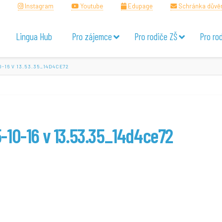
Instagram
Youtube
Edupage
Schránka důvě
Lingua Hub
Pro zájemce
Pro rodiče ZŠ
Pro ro
-16 V 13.53.35_14D4CE72
-10-16 v 13.53.35_14d4ce72