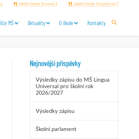
ry
Jídelní lístek Sovova 2
Jídelní lístek Svojsíkova 7
diče MŠ
Aktuality
O škole
Kontakty
Nejnovější příspěvky
Výsledky zápisu do MŠ Lingua
Universal pro školní rok
2026/2027
Výsledky zápisu
Školní parlament