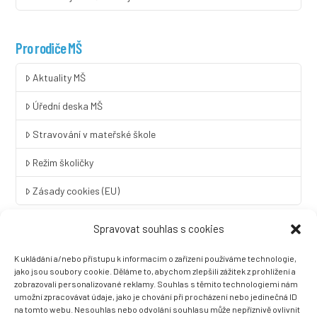
Pro rodiče MŠ
Aktuality MŠ
Úřední deska MŠ
Stravování v mateřské škole
Režim školičky
Zásady cookies (EU)
Spravovat souhlas s cookies
Rychlý kontakt
K ukládání a/nebo přístupu k informacím o zařízení používáme technologie,
LINGUA UNIVERSAL soukromá základní škola a mateřská škola
jako jsou soubory cookie. Děláme to, abychom zlepšili zážitek z prohlížení a
s.r.o.
zobrazovali personalizované reklamy. Souhlas s těmito technologiemi nám
umožní zpracovávat údaje, jako je chování při procházení nebo jedinečná ID
Sovova 2
na tomto webu. Nesouhlas nebo odvolání souhlasu může nepříznivě ovlivnit
412 01 Litoměřice