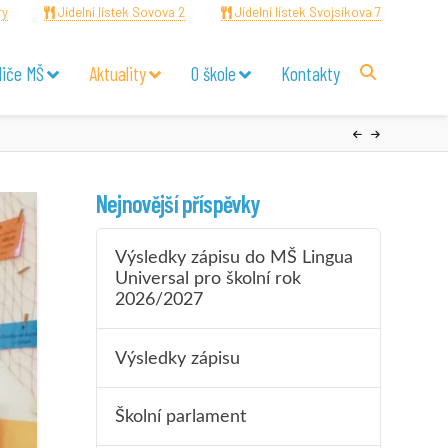
ry
Jídelní lístek Sovova 2
Jídelní lístek Svojsíkova 7
diče MŠ
Aktuality
O škole
Kontakty
Nejnovější příspěvky
Výsledky zápisu do MŠ Lingua
Universal pro školní rok
2026/2027
Výsledky zápisu
Školní parlament