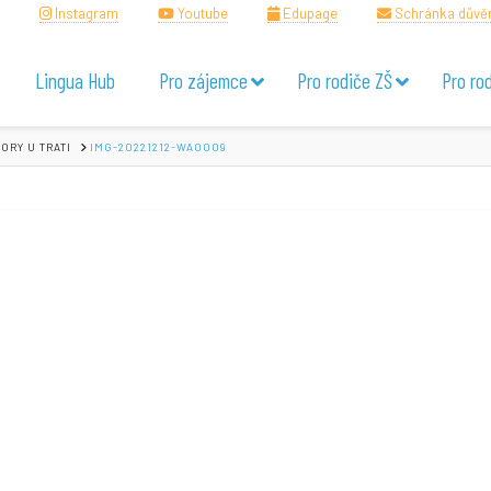
Instagram
Youtube
Edupage
Schránka důvě
Lingua Hub
Pro zájemce
Pro rodiče ZŠ
Pro ro
ORY U TRATI
IMG-20221212-WA0009