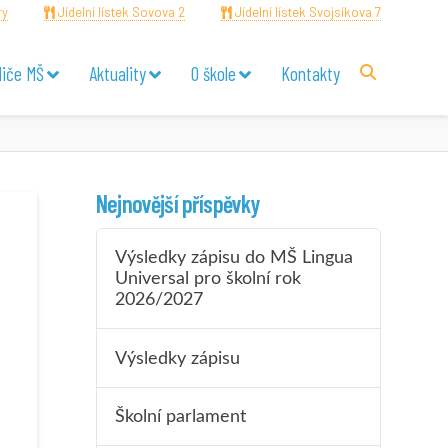
ry
Jídelní lístek Sovova 2
Jídelní lístek Svojsíkova 7
diče MŠ
Aktuality
O škole
Kontakty
Nejnovější příspěvky
Výsledky zápisu do MŠ Lingua
Universal pro školní rok
2026/2027
Výsledky zápisu
Školní parlament