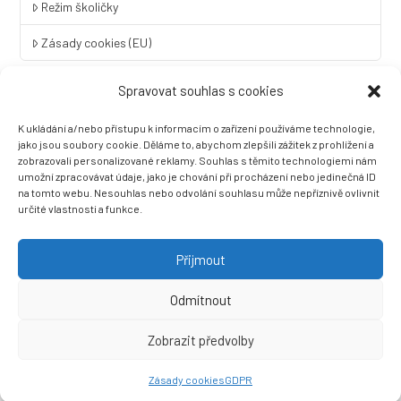
Režim školičky
Zásady cookies (EU)
Spravovat souhlas s cookies
Rychlý kontakt
K ukládání a/nebo přístupu k informacím o zařízení používáme technologie,
LINGUA UNIVERSAL soukromá základní škola a mateřská škola
jako jsou soubory cookie. Děláme to, abychom zlepšili zážitek z prohlížení a
s.r.o.
zobrazovali personalizované reklamy. Souhlas s těmito technologiemi nám
umožní zpracovávat údaje, jako je chování při procházení nebo jedinečná ID
Sovova 2
na tomto webu. Nesouhlas nebo odvolání souhlasu může nepříznivě ovlivnit
412 01 Litoměřice
určité vlastnosti a funkce.
+420 416 733 690
info@zslingua.cz
Přijmout
datová schránka: 3vnipkd
Odmítnout
Zobrazit předvolby
Ⓒ 2022 LINGUA UNIVERSAL soukromá základní škola a mateřská
škola s.r.o. |
Prohlášení o přístupnosti
| Vytvořila společnost
Zásady cookies
GDPR
Než zazvoní, s.r.o.