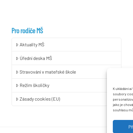
Pro rodiče MŠ
Aktuality MŠ
Úřední deska MŠ
Stravování v mateřské škole
Režim školičky
K ukládání a
soubory cook
Zásady cookies (EU)
personalizo
jako je chov
souhlasu můž
Př