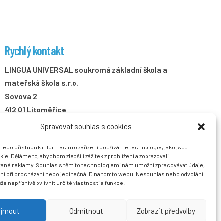
Rychlý kontakt
LINGUA UNIVERSAL soukromá základní škola a
mateřská škola s.r.o.
Sovova 2
412 01 Litoměřice
Spravovat souhlas s cookies
+420 416 733 690
info@zslingua.cz
/nebo přístupu k informacím o zařízení používáme technologie, jako jsou
ie. Děláme to, abychom zlepšili zážitek z prohlížení a zobrazovali
datová schránka: 3vnipkd
vané reklamy. Souhlas s těmito technologiemi nám umožní zpracovávat údaje,
ání při procházení nebo jedinečná ID na tomto webu. Nesouhlas nebo odvolání
e nepříznivě ovlivnit určité vlastnosti a funkce.
ijmout
Odmítnout
Zobrazit předvolby