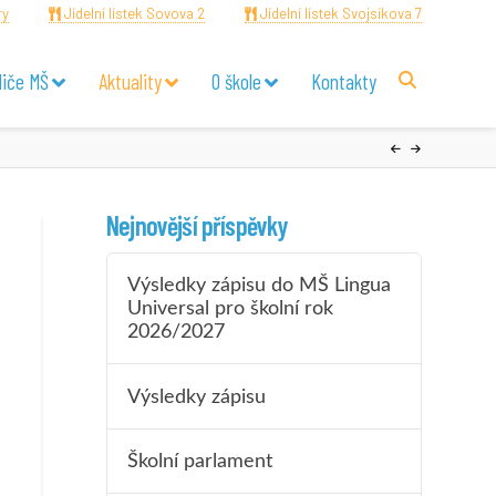
ry
Jídelní lístek Sovova 2
Jídelní lístek Svojsíkova 7
diče MŠ
Aktuality
O škole
Kontakty
Nejnovější příspěvky
Výsledky zápisu do MŠ Lingua
Universal pro školní rok
2026/2027
Výsledky zápisu
Školní parlament