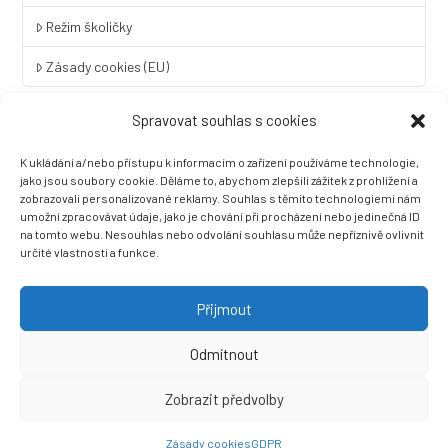
Režim školičky
Zásady cookies (EU)
Spravovat souhlas s cookies
Rychlý kontakt
K ukládání a/nebo přístupu k informacím o zařízení používáme technologie,
LINGUA UNIVERSAL soukromá základní škola a mateřská škola
jako jsou soubory cookie. Děláme to, abychom zlepšili zážitek z prohlížení a
s.r.o.
zobrazovali personalizované reklamy. Souhlas s těmito technologiemi nám
umožní zpracovávat údaje, jako je chování při procházení nebo jedinečná ID
Sovova 2
na tomto webu. Nesouhlas nebo odvolání souhlasu může nepříznivě ovlivnit
412 01 Litoměřice
určité vlastnosti a funkce.
+420 416 733 690
info@zslingua.cz
Přijmout
datová schránka: 3vnipkd
Odmítnout
Zobrazit předvolby
Ⓒ 2022 LINGUA UNIVERSAL soukromá základní škola a mateřská
škola s.r.o. |
Prohlášení o přístupnosti
| Vytvořila společnost
Zásady cookies
GDPR
Než zazvoní, s.r.o.