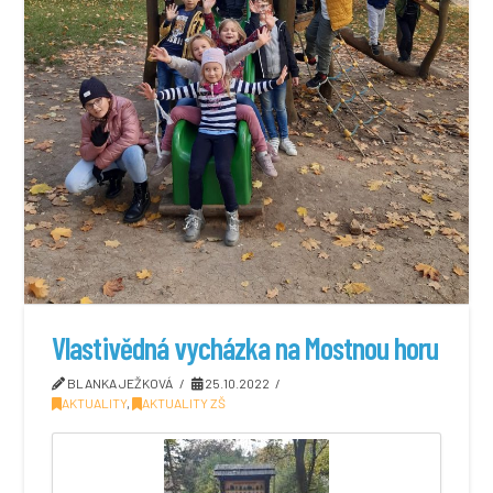
Vlastivědná vycházka na Mostnou horu
BLANKA JEŽKOVÁ
25.10.2022
AKTUALITY
,
AKTUALITY ZŠ