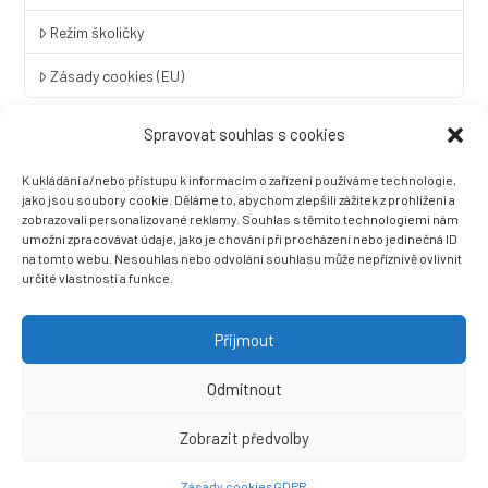
Režim školičky
Zásady cookies (EU)
Spravovat souhlas s cookies
Rychlý kontakt
K ukládání a/nebo přístupu k informacím o zařízení používáme technologie,
LINGUA UNIVERSAL soukromá základní škola a mateřská škola
jako jsou soubory cookie. Děláme to, abychom zlepšili zážitek z prohlížení a
s.r.o.
zobrazovali personalizované reklamy. Souhlas s těmito technologiemi nám
umožní zpracovávat údaje, jako je chování při procházení nebo jedinečná ID
Sovova 2
na tomto webu. Nesouhlas nebo odvolání souhlasu může nepříznivě ovlivnit
412 01 Litoměřice
určité vlastnosti a funkce.
+420 416 733 690
info@zslingua.cz
Přijmout
datová schránka: 3vnipkd
Odmítnout
Zobrazit předvolby
Ⓒ 2022 LINGUA UNIVERSAL soukromá základní škola a mateřská
škola s.r.o. |
Prohlášení o přístupnosti
| Vytvořila společnost
Zásady cookies
GDPR
Než zazvoní, s.r.o.