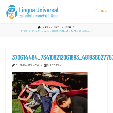
Menu
HOME
PRVNÍ ŠKOLNÍ DEN
370614484_734108212061883_4818360277576647843_N
370614484_734108212061883_48183602775
BLANKA JEŽKOVÁ
5.9.2023