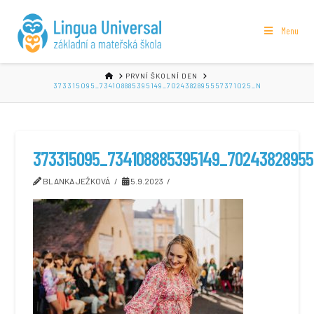
Menu
HOME
PRVNÍ ŠKOLNÍ DEN
373315095_734108885395149_7024382895557371025_N
373315095_734108885395149_70243828955
BLANKA JEŽKOVÁ
5.9.2023