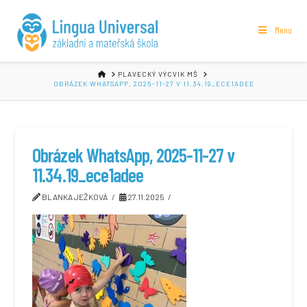
Menu
HOME
PLAVECKÝ VÝCVIK MŠ
OBRÁZEK WHATSAPP, 2025-11-27 V 11.34.19_ECE1ADEE
Obrázek WhatsApp, 2025-11-27 v
11.34.19_ece1adee
BLANKA JEŽKOVÁ
27.11.2025