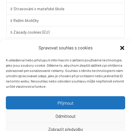
Stravování v mateřské škole
Režim školičky
Zásady cookies (EU)
Spravovat souhlas s cookies
Rychlý kontakt
K ukládání a/nebo přístupu k informacím o zařízení používáme technologie,
LINGUA UNIVERSAL soukromá základní škola a mateřská škola
jako jsou soubory cookie. Děláme to, abychom zlepšili zážitek z prohlížení a
s.r.o.
zobrazovali personalizované reklamy. Souhlas s těmito technologiemi nám
umožní zpracovávat údaje, jako je chování při procházení nebo jedinečná ID
Sovova 2
na tomto webu. Nesouhlas nebo odvolání souhlasu může nepříznivě ovlivnit
412 01 Litoměřice
určité vlastnosti a funkce.
+420 416 733 690
info@zslingua.cz
Přijmout
datová schránka: 3vnipkd
Odmítnout
Zobrazit předvolby