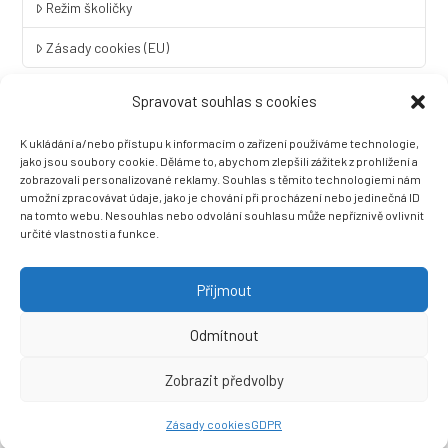
Režim školičky
Zásady cookies (EU)
Spravovat souhlas s cookies
Rychlý kontakt
K ukládání a/nebo přístupu k informacím o zařízení používáme technologie,
LINGUA UNIVERSAL soukromá základní škola a mateřská škola
jako jsou soubory cookie. Děláme to, abychom zlepšili zážitek z prohlížení a
s.r.o.
zobrazovali personalizované reklamy. Souhlas s těmito technologiemi nám
umožní zpracovávat údaje, jako je chování při procházení nebo jedinečná ID
Sovova 2
na tomto webu. Nesouhlas nebo odvolání souhlasu může nepříznivě ovlivnit
412 01 Litoměřice
určité vlastnosti a funkce.
+420 416 733 690
info@zslingua.cz
Přijmout
datová schránka: 3vnipkd
Odmítnout
Zobrazit předvolby
Ⓒ 2022 LINGUA UNIVERSAL soukromá základní škola a mateřská
škola s.r.o. |
Prohlášení o přístupnosti
| Vytvořila společnost
Zásady cookies
GDPR
Než zazvoní, s.r.o.