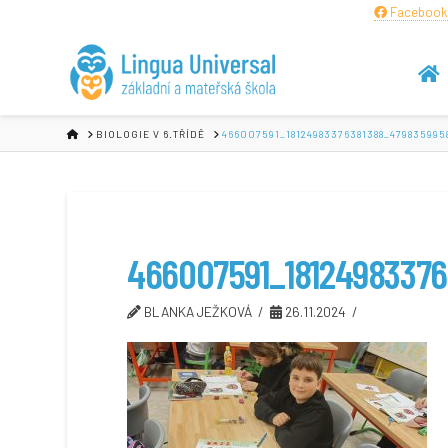
Facebook
HOME
BIOLOGIE V 6.TŘÍDĚ
466007591_18124983376381388_47983599
466007591_1812498337
BLANKA JEŽKOVÁ
26.11.2024