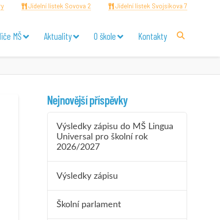
ry
Jídelní lístek Sovova 2
Jídelní lístek Svojsíkova 7
diče MŠ
Aktuality
O škole
Kontakty
Nejnovější příspěvky
Výsledky zápisu do MŠ Lingua
Universal pro školní rok
2026/2027
Výsledky zápisu
Školní parlament