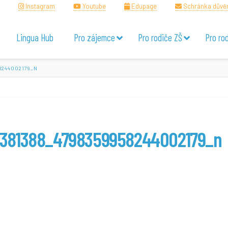
Instagram
Youtube
Edupage
Schránka důvě
Lingua Hub
Pro zájemce
Pro rodiče ZŠ
Pro ro
58244002179_N
6381388_4798359958244002179_n