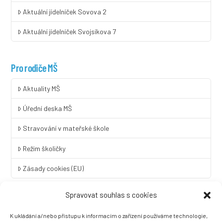
Aktuální jídelníček Sovova 2
Aktuální jídelníček Svojsíkova 7
Pro rodiče MŠ
Aktuality MŠ
Úřední deska MŠ
Stravování v mateřské škole
Režim školičky
Zásady cookies (EU)
Spravovat souhlas s cookies
Rychlý kontakt
K ukládání a/nebo přístupu k informacím o zařízení používáme technologie,
LINGUA UNIVERSAL soukromá základní škola a mateřská škola