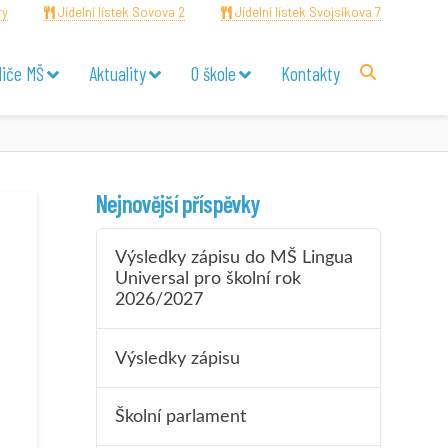
ry
Jídelní lístek Sovova 2
Jídelní lístek Svojsíkova 7
diče MŠ
Aktuality
O škole
Kontakty
Nejnovější příspěvky
Výsledky zápisu do MŠ Lingua
Universal pro školní rok
2026/2027
Výsledky zápisu
Školní parlament