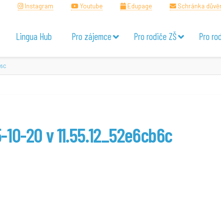
Instagram
Youtube
Edupage
Schránka důvě
Lingua Hub
Pro zájemce
Pro rodiče ZŠ
Pro ro
B6C
-10-20 v 11.55.12_52e6cb6c