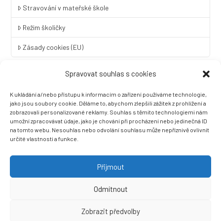
Stravování v mateřské škole
Režim školičky
Zásady cookies (EU)
Spravovat souhlas s cookies
Rychlý kontakt
K ukládání a/nebo přístupu k informacím o zařízení používáme technologie,
LINGUA UNIVERSAL soukromá základní škola a mateřská škola
jako jsou soubory cookie. Děláme to, abychom zlepšili zážitek z prohlížení a
s.r.o.
zobrazovali personalizované reklamy. Souhlas s těmito technologiemi nám
umožní zpracovávat údaje, jako je chování při procházení nebo jedinečná ID
Sovova 2
na tomto webu. Nesouhlas nebo odvolání souhlasu může nepříznivě ovlivnit
412 01 Litoměřice
určité vlastnosti a funkce.
+420 416 733 690
info@zslingua.cz
Přijmout
datová schránka: 3vnipkd
Odmítnout
Zobrazit předvolby
Ⓒ 2022 LINGUA UNIVERSAL soukromá základní škola a mateřská