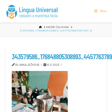
Menu
HOME
KNIŽNÍ ČAJOVNA
343579586_176848805308993_4457763789933811634_N
343579586_176848805308993_4457763789
BLANKA JEŽKOVÁ
10.5.2023