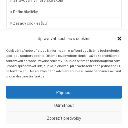
Stravování v mateřské škole
Režim školičky
Zásady cookies (EU)
Spravovat souhlas s cookies
Rychlý kontakt
K ukládání a/nebo přístupu k informacím o zařízení používáme technologie,
LINGUA UNIVERSAL soukromá základní škola a mateřská škola
jako jsou soubory cookie. Děláme to, abychom zlepšili zážitek z prohlížení a
s.r.o.
zobrazovali personalizované reklamy. Souhlas s těmito technologiemi nám
umožní zpracovávat údaje, jako je chování při procházení nebo jedinečná ID
Sovova 2
na tomto webu. Nesouhlas nebo odvolání souhlasu může nepříznivě ovlivnit
412 01 Litoměřice
určité vlastnosti a funkce.
+420 416 733 690
info@zslingua.cz
Přijmout
datová schránka: 3vnipkd
Odmítnout
Zobrazit předvolby
Ⓒ 2022 LINGUA UNIVERSAL soukromá základní škola a mateřská
škola s.r.o. |
Prohlášení o přístupnosti
| Vytvořila společnost