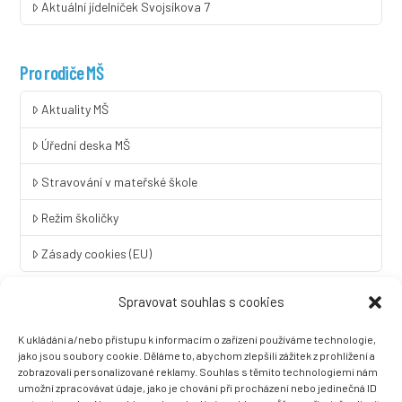
Aktuální jídelníček Svojsíkova 7
Pro rodiče MŠ
Aktuality MŠ
Úřední deska MŠ
Stravování v mateřské škole
Režim školičky
Zásady cookies (EU)
Spravovat souhlas s cookies
Rychlý kontakt
K ukládání a/nebo přístupu k informacím o zařízení používáme technologie,
LINGUA UNIVERSAL soukromá základní škola a mateřská škola
jako jsou soubory cookie. Děláme to, abychom zlepšili zážitek z prohlížení a
s.r.o.
zobrazovali personalizované reklamy. Souhlas s těmito technologiemi nám
umožní zpracovávat údaje, jako je chování při procházení nebo jedinečná ID
Sovova 2