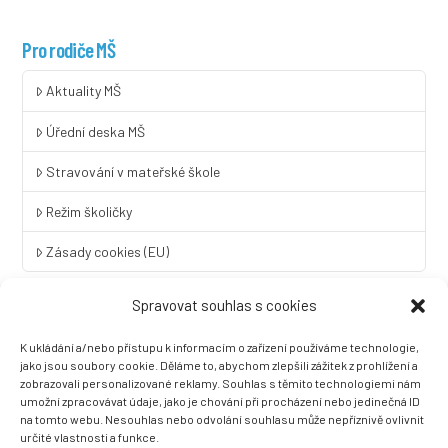
Pro rodiče MŠ
Aktuality MŠ
Úřední deska MŠ
Stravování v mateřské škole
Režim školičky
Zásady cookies (EU)
Spravovat souhlas s cookies
Rychlý kontakt
K ukládání a/nebo přístupu k informacím o zařízení používáme technologie,
LINGUA UNIVERSAL soukromá základní škola a mateřská škola
jako jsou soubory cookie. Děláme to, abychom zlepšili zážitek z prohlížení a
s.r.o.
zobrazovali personalizované reklamy. Souhlas s těmito technologiemi nám
umožní zpracovávat údaje, jako je chování při procházení nebo jedinečná ID
Sovova 2
na tomto webu. Nesouhlas nebo odvolání souhlasu může nepříznivě ovlivnit
412 01 Litoměřice
určité vlastnosti a funkce.