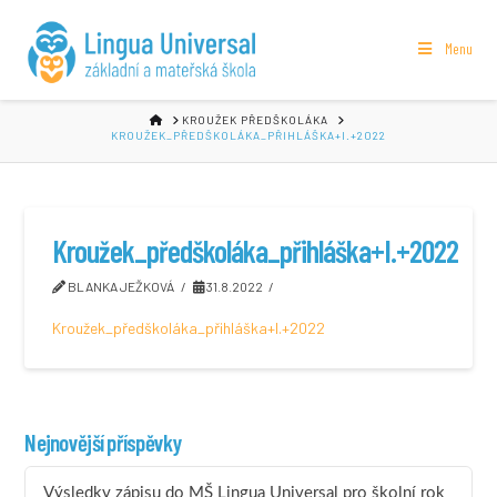
Menu
HOME
KROUŽEK PŘEDŠKOLÁKA
KROUŽEK_PŘEDŠKOLÁKA_PŘIHLÁŠKA+I.+2022
Kroužek_předškoláka_přihláška+I.+2022
BLANKA JEŽKOVÁ
31.8.2022
Kroužek_předškoláka_přihláška+I.+2022
Nejnovější příspěvky
Výsledky zápisu do MŠ Lingua Universal pro školní rok