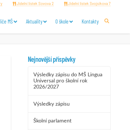
ry
Jídelní lístek Sovova 2
Jídelní lístek Svojsíkova 7
diče MŠ
Aktuality
O škole
Kontakty
Nejnovější příspěvky
Výsledky zápisu do MŠ Lingua
Universal pro školní rok
2026/2027
Výsledky zápisu
Školní parlament