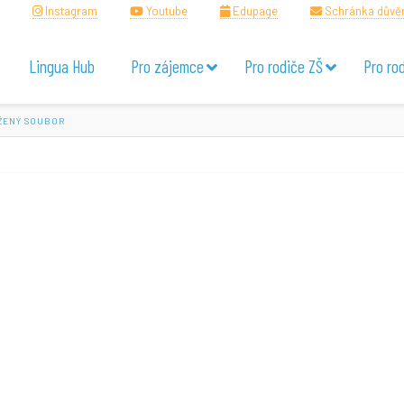
Instagram
Youtube
Edupage
Schránka důvě
Lingua Hub
Pro zájemce
Pro rodiče ZŠ
Pro ro
ŽENÝ SOUBOR