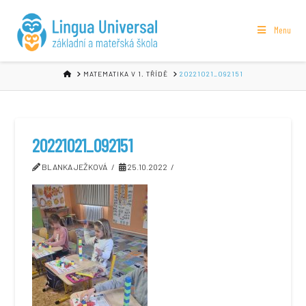
Menu
HOME
MATEMATIKA V 1. TŘÍDĚ
20221021_092151
20221021_092151
BLANKA JEŽKOVÁ
25.10.2022