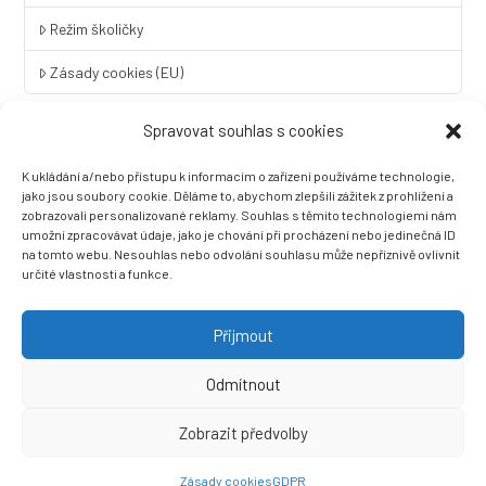
Režim školičky
Zásady cookies (EU)
Spravovat souhlas s cookies
Rychlý kontakt
K ukládání a/nebo přístupu k informacím o zařízení používáme technologie,
LINGUA UNIVERSAL soukromá základní škola a mateřská škola
jako jsou soubory cookie. Děláme to, abychom zlepšili zážitek z prohlížení a
s.r.o.
zobrazovali personalizované reklamy. Souhlas s těmito technologiemi nám
umožní zpracovávat údaje, jako je chování při procházení nebo jedinečná ID
Sovova 2
na tomto webu. Nesouhlas nebo odvolání souhlasu může nepříznivě ovlivnit
412 01 Litoměřice
určité vlastnosti a funkce.
+420 416 733 690
info@zslingua.cz
Přijmout
datová schránka: 3vnipkd
Odmítnout
Zobrazit předvolby
Ⓒ 2022 LINGUA UNIVERSAL soukromá základní škola a mateřská
škola s.r.o. |
Prohlášení o přístupnosti
| Vytvořila společnost
Zásady cookies
GDPR
Než zazvoní, s.r.o.