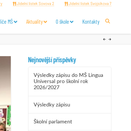
ry
Jídelní lístek Sovova 2
Jídelní lístek Svojsíkova 7
diče MŠ
Aktuality
O škole
Kontakty
Nejnovější příspěvky
Výsledky zápisu do MŠ Lingua
Universal pro školní rok
2026/2027
Výsledky zápisu
Školní parlament