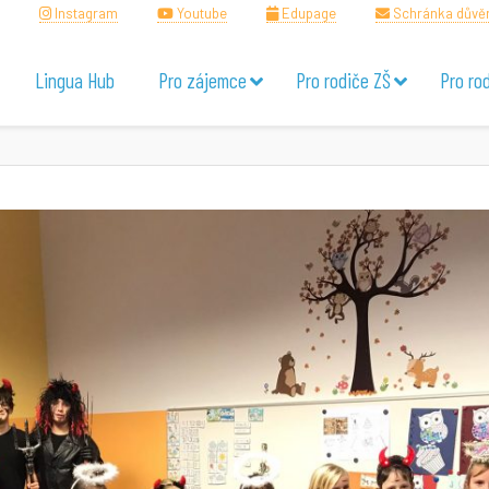
Instagram
Youtube
Edupage
Schránka důvě
Lingua Hub
Pro zájemce
Pro rodiče ZŠ
Pro ro