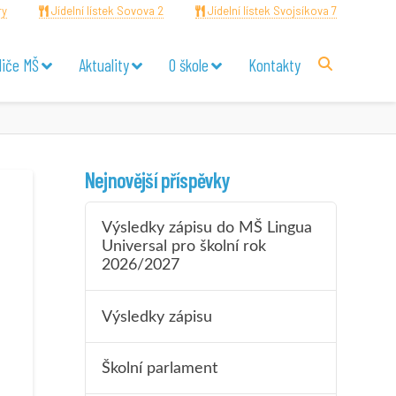
ry
Jídelní lístek Sovova 2
Jídelní lístek Svojsíkova 7
diče MŠ
Aktuality
O škole
Kontakty
Nejnovější příspěvky
Výsledky zápisu do MŠ Lingua
Universal pro školní rok
2026/2027
Výsledky zápisu
Školní parlament