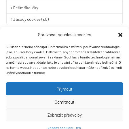
Režim školičky
Zásady cookies (EU)
Spravovat souhlas s cookies
Rychlý kontakt
K ukládání a/nebo přístupu k informacím o zařízení používáme technologie,
LINGUA UNIVERSAL soukromá základní škola a mateřská škola
jako jsou soubory cookie. Děláme to, abychom zlepšili zážitek z prohlížení a
s.r.o.
zobrazovali personalizované reklamy. Souhlas s těmito technologiemi nám
umožní zpracovávat údaje, jako je chování při procházení nebo jedinečná ID
Sovova 2
na tomto webu. Nesouhlas nebo odvolání souhlasu může nepříznivě ovlivnit
412 01 Litoměřice
určité vlastnosti a funkce.
+420 416 733 690
info@zslingua.cz
Přijmout
datová schránka: 3vnipkd
Odmítnout
Zobrazit předvolby
Ⓒ 2022 LINGUA UNIVERSAL soukromá základní škola a mateřská
škola s.r.o. |
Prohlášení o přístupnosti
| Vytvořila společnost
Zásady cookies
GDPR
Než zazvoní, s.r.o.