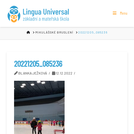
Menu
HOME
MIKULÁŠSKÉ BRUSLENÍ
20221205_085236
20221205_085236
BLANKA JEŽKOVÁ
12.12.2022