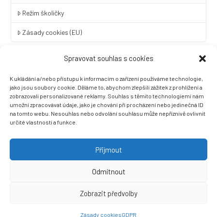
Režim školičky
Zásady cookies (EU)
Spravovat souhlas s cookies
Rychlý kontakt
K ukládání a/nebo přístupu k informacím o zařízení používáme technologie,
LINGUA UNIVERSAL soukromá základní škola a mateřská škola
jako jsou soubory cookie. Děláme to, abychom zlepšili zážitek z prohlížení a
s.r.o.
zobrazovali personalizované reklamy. Souhlas s těmito technologiemi nám
umožní zpracovávat údaje, jako je chování při procházení nebo jedinečná ID
Sovova 2
na tomto webu. Nesouhlas nebo odvolání souhlasu může nepříznivě ovlivnit
412 01 Litoměřice
určité vlastnosti a funkce.
+420 416 733 690
info@zslingua.cz
Přijmout
datová schránka: 3vnipkd
Odmítnout
Zobrazit předvolby
Ⓒ 2022 LINGUA UNIVERSAL soukromá základní škola a mateřská
škola s.r.o. |
Prohlášení o přístupnosti
| Vytvořila společnost
Zásady cookies
GDPR
Než zazvoní, s.r.o.