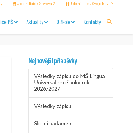
ry
Jídelní lístek Sovova 2
Jídelní lístek Svojsíkova 7
diče MŠ
Aktuality
O škole
Kontakty
Nejnovější příspěvky
Výsledky zápisu do MŠ Lingua
Universal pro školní rok
2026/2027
Výsledky zápisu
Školní parlament