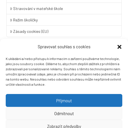
Stravování v mateřské škole
Režim školičky
Zásady cookies (EU)
Spravovat souhlas s cookies
Rychlý kontakt
K ukládání a/nebo přístupu k informacím o zařízení používáme technologie,
LINGUA UNIVERSAL soukromá základní škola a mateřská škola
jako jsou soubory cookie. Děláme to, abychom zlepšili zážitek z prohlížení a
s.r.o.
zobrazovali personalizované reklamy. Souhlas s těmito technologiemi nám
umožní zpracovávat údaje, jako je chování při procházení nebo jedinečná ID
Sovova 2
na tomto webu. Nesouhlas nebo odvolání souhlasu může nepříznivě ovlivnit
412 01 Litoměřice
určité vlastnosti a funkce.
+420 416 733 690
info@zslingua.cz
Přijmout
datová schránka: 3vnipkd
Odmítnout
Zobrazit předvolby