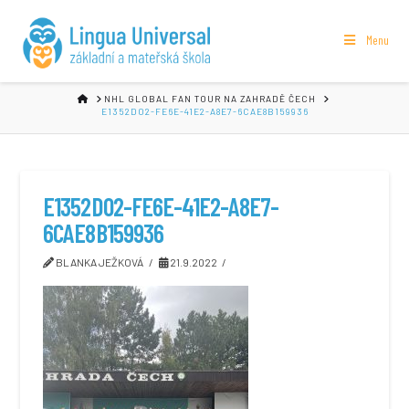
Menu
HOME
NHL GLOBAL FAN TOUR NA ZAHRADĚ ČECH
E1352D02-FE6E-41E2-A8E7-6CAE8B159936
E1352D02-FE6E-41E2-A8E7-
6CAE8B159936
BLANKA JEŽKOVÁ
21.9.2022