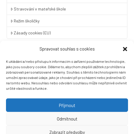
Stravování v mateřské škole
Režim školičky
Zásady cookies (EU)
Spravovat souhlas s cookies
Rychlý kontakt
K ukládání a/nebo přístupu k informacím o zařízení používáme technologie,
LINGUA UNIVERSAL soukromá základní škola a mateřská škola
jako jsou soubory cookie. Děláme to, abychom zlepšili zážitek z prohlížení a
s.r.o.
zobrazovali personalizované reklamy. Souhlas s těmito technologiemi nám
umožní zpracovávat údaje, jako je chování při procházení nebo jedinečná ID
Sovova 2
na tomto webu. Nesouhlas nebo odvolání souhlasu může nepříznivě ovlivnit
412 01 Litoměřice
určité vlastnosti a funkce.
+420 416 733 690
info@zslingua.cz
Přijmout
datová schránka: 3vnipkd
Odmítnout
Zobrazit předvolby