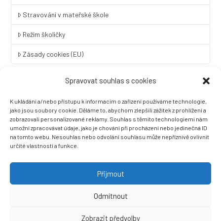
Stravování v mateřské škole
Režim školičky
Zásady cookies (EU)
Spravovat souhlas s cookies
Rychlý kontakt
K ukládání a/nebo přístupu k informacím o zařízení používáme technologie,
LINGUA UNIVERSAL soukromá základní škola a mateřská škola
jako jsou soubory cookie. Děláme to, abychom zlepšili zážitek z prohlížení a
s.r.o.
zobrazovali personalizované reklamy. Souhlas s těmito technologiemi nám
umožní zpracovávat údaje, jako je chování při procházení nebo jedinečná ID
Sovova 2
na tomto webu. Nesouhlas nebo odvolání souhlasu může nepříznivě ovlivnit
412 01 Litoměřice
určité vlastnosti a funkce.
+420 416 733 690
info@zslingua.cz
Přijmout
datová schránka: 3vnipkd
Odmítnout
Zobrazit předvolby